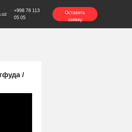
+998 78 113
Оставить
a.uz
05 05
заявку
тфуда /