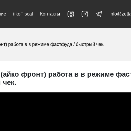
ние
iikoFiscal
Контакты
info@zett
ронт) работа в в режиме фастфуда / быстрый чек.
t (айко фронт) работа в в режиме фас
 чек.