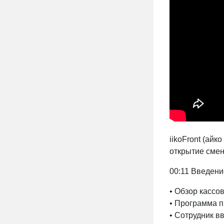
iikoFront (айк
открытие сме
00:11 Введени
• Обзор кассо
• Программа п
• Сотрудник в