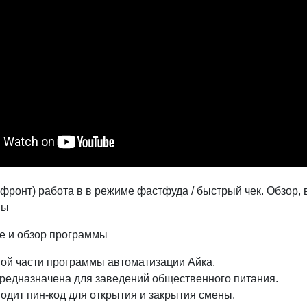
о фронт) работа в в режиме фастфуда / быстрый чек. Обзор,
ны
е и обзор программы
вой части программы автоматизации Айка.
редназначена для заведений общественного питания.
водит пин-код для открытия и закрытия смены.