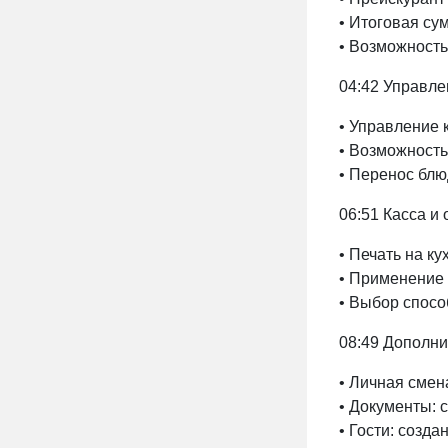
• Итоговая сум
• Возможность
04:42 Управл
• Управление 
• Возможность
• Перенос блю
06:51 Касса и
• Печать на ку
• Применение
• Выбор способ
08:49 Дополн
• Личная смен
• Документы: 
• Гости: созда