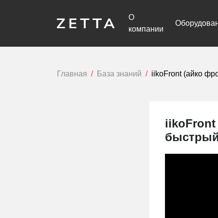
О
Оборудова
компании
Главная
База знаний
iikoFront (айко ф
iikoFron
быстрый