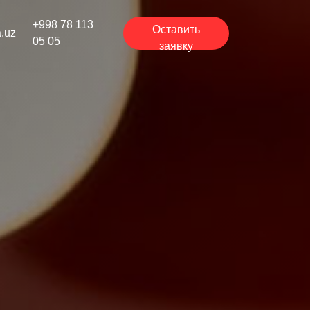
+998 78 113
Оставить
a.uz
05 05
заявку