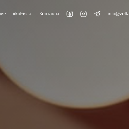
ние
iikoFiscal
Контакты
info@zett